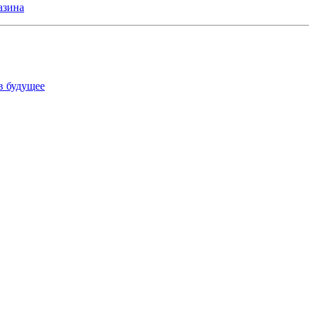
азина
в будущее