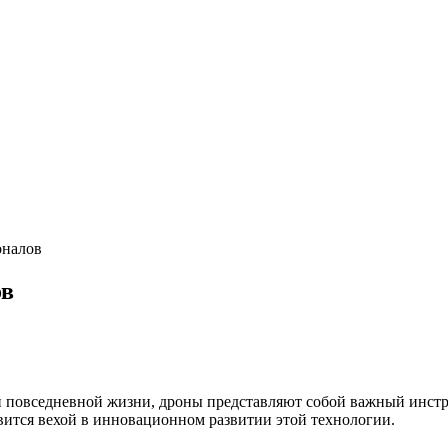
оналов
ов
ей повседневной жизни, дроны представляют собой важный инст
вится вехой в инновационном развитии этой технологии.