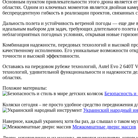
Основным пунктом привлекательности этого дрона является е
областях. Одним из ключевых моментов является двойная каме
беспрецедентную гибкость в реализации проектов, связанных 
Дальность полета и устойчивость ветреной погоды — еще две
идеальным выбором для задач, требующих длительного полета и
неблагоприятных погодных условиях, открывая новые горизонт
Комбинация надежности, передовых технологий и высокой про
качественному исполнению. Его уникальные возможности отк
точности и высокой эффективности.
Оставаясь на передовом рубеже технологий, Autel Evo 2 640
технологий, удивительной функциональности и надежности дела
областях.
Похожие материалы:
Безопасность и 
Коляски сегодня – не просто удобное средство передвижения 
Украинский народный ин
Наверное, каждый украинец хотя бы раз, да слышал о таком му
Межкомнатные двери: массив
Двери, изготовленные из массива, являются изделиями, которые