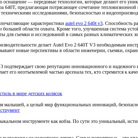
го оснащение — передовые технологии, которые делают его уни
ра 640T, предлагающая потрясающее сочетание тепловизионной 
с техническими исследованиями, безопасностью и видеопроизвод
 впечатляющие характеристики
autel evo 2 640t v3
. Способность ра
 большей области охвата. Кроме того, улучшенная система усто
ы для съемки и исследований в самых разных климатических зо
изводительности делает Autel Evo 2 640T V3 необходимым инст
рывают новые перспективы в области инженерии, съемки, охра
T V3 подтверждает свою репутацию инновационного и надежного 
ет его неотъемлемой частью арсенала тех, кто стремится к кач
стиль в мире детских колясок
для малышей, а целый мир функциональных инноваций, безопаснос
струмент
зыкальном инструменте как кобза. По сути это уникальный, исти
 выполнены из целостного дерева. Самые популярные - это красн