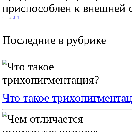
приспособлен к внешней ср
«
1
2
3
4
»
Последние в рубрике
Что такое трихопигмента